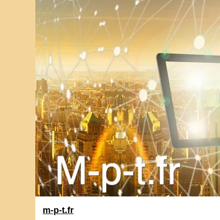
m-p-t.fr