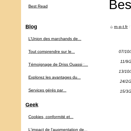
Bes
Best Read
Blog
m-p-t.fr
L’Union des marchands de...
Tout comprendre sur le...
07/10
11/9/
Témoignage de Driss Ouassi :...
13/10
Explorez les avantages du...
24/2/
Services gérés par...
15/3/
Geek
Cookies, conformité et...
L'impact de l'augmentation de...