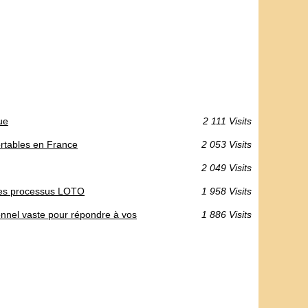
ue
2 111 Visits
ortables en France
2 053 Visits
2 049 Visits
n des processus LOTO
1 958 Visits
onnel vaste pour répondre à vos
1 886 Visits