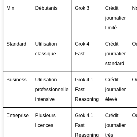
Mini
Débutants
Grok 3
Crédit
N
journalier
limité
Standard
Utilisation
Grok 4
Crédit
O
classique
Fast
journalier
standard
Business
Utilisation
Grok 4.1
Crédit
O
professionnelle
Fast
journalier
intensive
Reasoning
élevé
Entreprise
Plusieurs
Grok 4.1
Crédit
O
licences
Fast
journalier
Reasoning
très