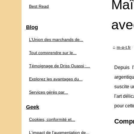
Maît
Best Read
ave
Blog
L’Union des marchands de...
m-p-t.fr
Tout comprendre sur le...
Témoignage de Driss Ouassi :...
Depuis l
argentiq
Explorez les avantages du...
suscite u
Services gérés par...
l'art dél
pour cett
Geek
Cookies, conformité et...
Compre
L'impact de l'augmentation de...