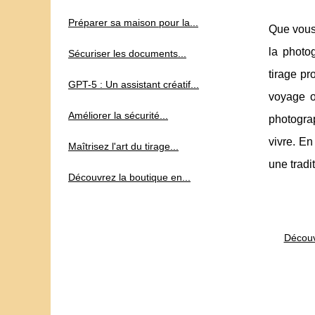
Préparer sa maison pour la...
Que vous
la photog
Sécuriser les documents...
tirage p
GPT-5 : Un assistant créatif...
voyage où
Améliorer la sécurité...
photogra
vivre. En
Maîtrisez l'art du tirage...
une tradi
Découvrez la boutique en...
Découv