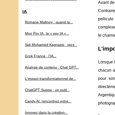
Avant de 
Contraire
IA
pellicule
Romane Maltnoy : quand la...
complexe 
Mon Psy IA : le « psy IA »...
le charm
Sidi Mohamed Kagnassi : vers...
L'impo
Grok France : l’IA...
Lorsque l
Analyse de contenu : Chat GPT...
chacun av
pour son
L'impact transformationnel de...
directeme
ChatGPT Suisse : un outil...
Argentiq
Candy.AI: rencontrez votre...
photogra
Innovez dans la création...