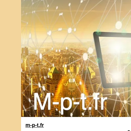
m-p-t.fr