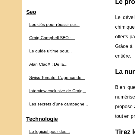
Le pro
Seo
Le dével
Les clés pour réussir sur...
chimiques
offerts p
Craig Campbell SEO :...
Grâce à l
Le guide ultime pour...
entière.
Alan CladX : De la...
La num
Swiss Tomato: L'agence de...
Bien que
Interview exclusive de Craig...
numériser
Les secrets d'une campagne...
propose a
tout en p
Technologie
Tirez 
Le logiciel pour des...