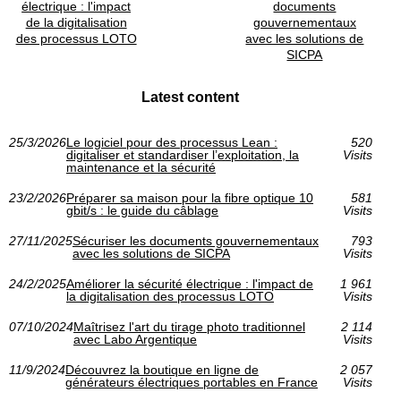
électrique : l'impact
documents
de la digitalisation
gouvernementaux
des processus LOTO
avec les solutions de
SICPA
Latest content
25/3/2026
Le logiciel pour des processus Lean :
520
digitaliser et standardiser l’exploitation, la
Visits
maintenance et la sécurité
23/2/2026
Préparer sa maison pour la fibre optique 10
581
gbit/s : le guide du câblage
Visits
27/11/2025
Sécuriser les documents gouvernementaux
793
avec les solutions de SICPA
Visits
24/2/2025
Améliorer la sécurité électrique : l'impact de
1 961
la digitalisation des processus LOTO
Visits
07/10/2024
Maîtrisez l'art du tirage photo traditionnel
2 114
avec Labo Argentique
Visits
11/9/2024
Découvrez la boutique en ligne de
2 057
générateurs électriques portables en France
Visits