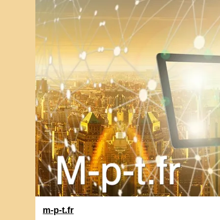
m-p-t.fr