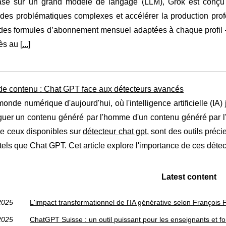
sé sur un grand modèle de langage (LLM), Grok est conçu pour
des problématiques complexes et accélérer la production profe
des formules d’abonnement mensuel adaptées à chaque profil — 
s au [
...
]
de contenu : Chat GPT face aux détecteurs avancés
onde numérique d'aujourd'hui, où l'intelligence artificielle (IA) 
guer un contenu généré par l'homme d'un contenu généré par l'
e ceux disponibles sur
détecteur chat gpt
, sont des outils préci
els que Chat GPT. Cet article explore l'importance de ces détect
Latest content
2025
L'impact transformationnel de l'IA générative selon François 
2025
ChatGPT Suisse : un outil puissant pour les enseignants et f