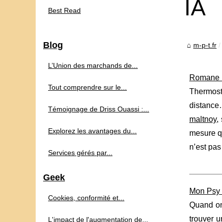
IA
Best Read
Blog
m-p-t.fr
L’Union des marchands de...
Romane M
Tout comprendre sur le...
Thermost
distance…
Témoignage de Driss Ouassi :...
maltnoy
,
Explorez les avantages du...
mesure qu
n’est pas 
Services gérés par...
Geek
Mon Psy I
Cookies, conformité et...
Quand on 
trouver 
L'impact de l'augmentation de...