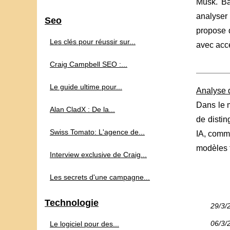
Musk. Ba
analyser 
Seo
propose 
Les clés pour réussir sur...
avec accè
Craig Campbell SEO :...
Le guide ultime pour...
Analyse 
Dans le m
Alan CladX : De la...
de distin
Swiss Tomato: L'agence de...
IA, comm
modèles t
Interview exclusive de Craig...
Les secrets d'une campagne...
Technologie
29/3/
06/3/
Le logiciel pour des...