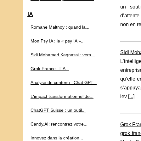
un sout
IA
d’attente
non en r
Romane Maltnoy : quand la...
Mon Psy IA : le « psy IA »...
Sidi Moha
Sidi Mohamed Kagnassi : vers...
L’intelli
Grok France : l’IA...
entrepri
qu’elle e
Analyse de contenu : Chat GPT...
s’appuyan
L'impact transformationnel de...
lev [
...
]
ChatGPT Suisse : un outil...
Candy.AI: rencontrez votre...
Grok Fran
grok fra
Innovez dans la création...