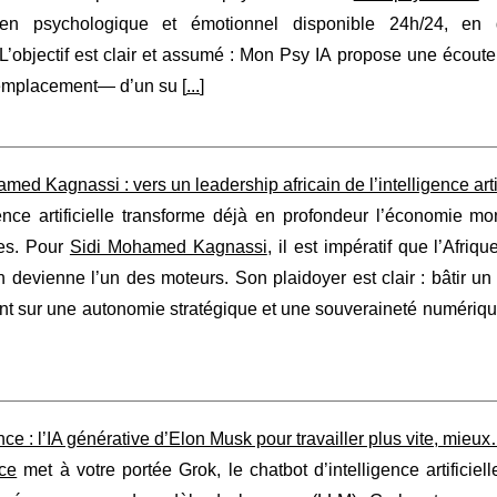
ien psychologique et émotionnel disponible 24h/24, en 
.L’objectif est clair et assumé : Mon Psy IA propose une écout
emplacement— d’un su [
...
]
med Kagnassi : vers un leadership africain de l’intelligence artif
gence artificielle transforme déjà en profondeur l’économie mo
ses. Pour
Sidi Mohamed Kagnassi
, il est impératif que l’Afriq
n devienne l’un des moteurs. Son plaidoyer est clair : bâtir un l
t sur une autonomie stratégique et une souveraineté numérique
ce : l’IA générative d’Elon Musk pour travailler plus vite, mieux
nce
met à votre portée Grok, le chatbot d’intelligence artificiel