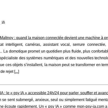
IA
altnoy : quand la maison connectée devient une machine à prof
at intelligent, caméras, assistant vocal, serrure connectée,
 La domotique promet un quotidien plus fluide, plus confortab
 spécialiste des systèmes numériques et des nouvelles technolo
e ces objets s’installent, la maison peut se transformer en t
de rejet [
...
]
A : le « psy IA » accessible 24h/24 pour parler, souffler et avan
se sent submergé, anxieux, seul ou simplement fatigué mentale
une écoute rapidement. Un « psy IA » comme
mon-psy-ia.com
a 